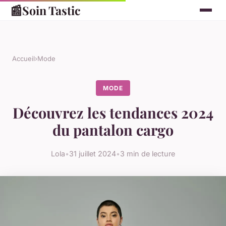
📰
Soin Tastic
Accueil
›
Mode
MODE
Découvrez les tendances 2024
du pantalon cargo
Lola
•
31 juillet 2024
•
3 min de lecture