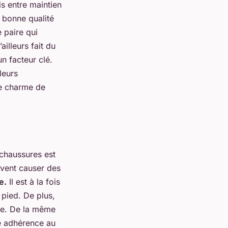
is entre maintien
 bonne qualité
e paire qui
illeurs fait du
n facteur clé.
leurs
le charme de
 chaussures est
uvent causer des
e.
Il est à la fois
 pied. De plus,
ive. De la même
e adhérence au