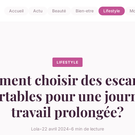
Accueil
Actu
Beauté
Bien-etre
Lifestyle
Mo
LIFESTYLE
ent choisir des esca
rtables pour une jour
travail prolongée?
Lola
•
22 avril 2024
•
6 min de lecture