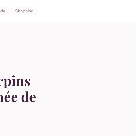
de
Shopping
rpins
née de