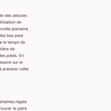
ste des astuces
ilisation de
 voûte plantaire,
 des bas peut
re le temps de
tière de
des pieds. En
ssive sur le
à prévenir cette
ertaines règles
trouver la
paire