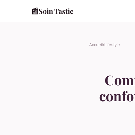
📰
Soin Tastic
Accueil
›
Lifestyle
Comm
confo