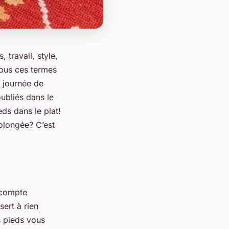
 travail, style,
tous ces termes
 journée de
oubliés dans le
ds dans le plat!
olongée? C’est
 compte
 sert à rien
s pieds vous