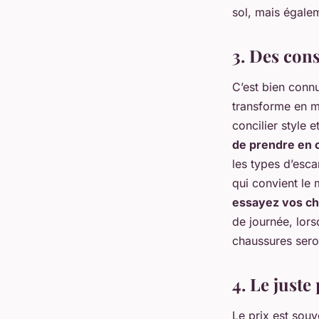
sol, mais égalem
3. Des con
C’est bien connu
transforme en ma
concilier
style e
de prendre en 
les types d’esca
qui convient le
essayez vos ch
de journée, lors
chaussures seron
4. Le juste
Le prix est souv