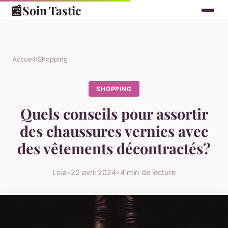
📰
Soin Tastic
Accueil
›
Shopping
SHOPPING
Quels conseils pour assortir
des chaussures vernies avec
des vêtements décontractés?
Lola
•
22 avril 2024
•
4 min de lecture