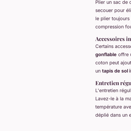
Plier un sac de
secouer pour éli
le plier toujour
compression fou
Accessoires i
Certains access
gonflable
offre 
coton peut ajou
un
tapis de sol 
Entretien régu
L'entretien régu
Lavez-le à la m
température ave
déplié dans un 