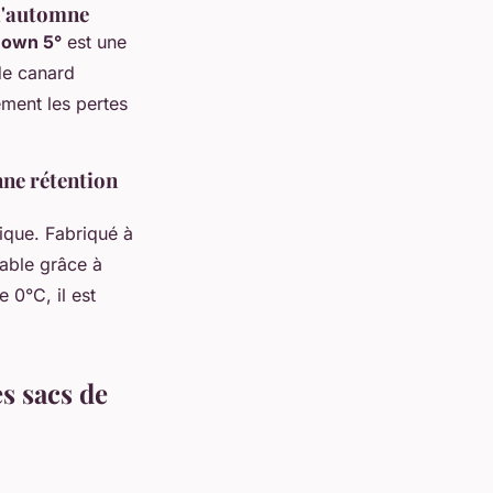
 l'automne
 Down 5°
est une
de canard
ement les pertes
nne rétention
ique. Fabriqué à
uable grâce à
 0°C, il est
es sacs de