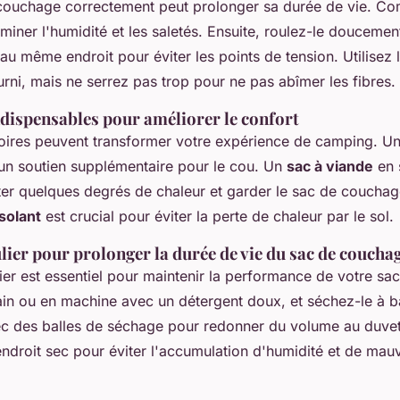
 couchage correctement peut prolonger sa durée de vie. C
miner l'humidité et les saletés. Ensuite, roulez-le doucemen
s au même endroit pour éviter les points de tension. Utilisez 
rni, mais ne serrez pas trop pour ne pas abîmer les fibres.
ndispensables pour améliorer le confort
oires peuvent transformer votre expérience de camping. U
un soutien supplémentaire pour le cou. Un
sac à viande
en 
ter quelques degrés de chaleur et garder le sac de couchag
isolant
est crucial pour éviter la perte de chaleur par le sol.
lier pour prolonger la durée de vie du sac de coucha
lier est essentiel pour maintenir la performance de votre s
ain ou en machine avec un détergent doux, et séchez-le à 
c des balles de séchage pour redonner du volume au duvet
endroit sec pour éviter l'accumulation d'humidité et de mau