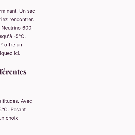
erminant. Un sac
iez rencontrer.
 Neutrino 600,
usqu'à -5°C.
° offre un
liquez ici.
férentes
ltitudes. Avec
-5°C. Pesant
 un choix