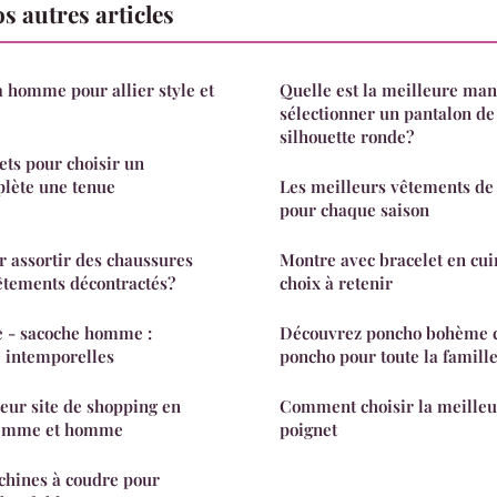
 autres articles
 homme pour allier style et
Quelle est la meilleure man
sélectionner un pantalon d
silhouette ronde?
ets pour choisir un
plète une tenue
Les meilleurs vêtements d
pour chaque saison
r assortir des chaussures
Montre avec bracelet en cuir
êtements décontractés?
choix à retenir
e - sacoche homme :
Découvrez poncho bohème c
é intemporelles
poncho pour toute la famill
eur site de shopping en
Comment choisir la meilleur
 femme et homme
poignet
chines à coudre pour