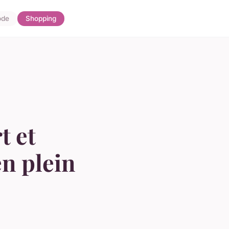
de
Shopping
t et
en plein